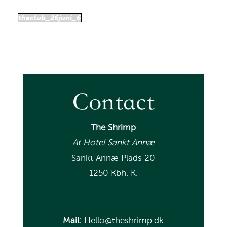
theclub_26juni_6
Contact
The Shrimp
At Hotel Sankt Annæ
Sankt Annæ Plads 20
1250 Kbh. K.
Mail:
Hello@theshrimp.dk